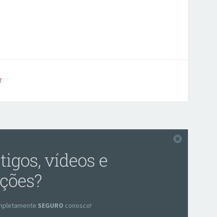
T
Fechar
tigos, vídeos e
ções?
completamente
SEGURO
conosco!