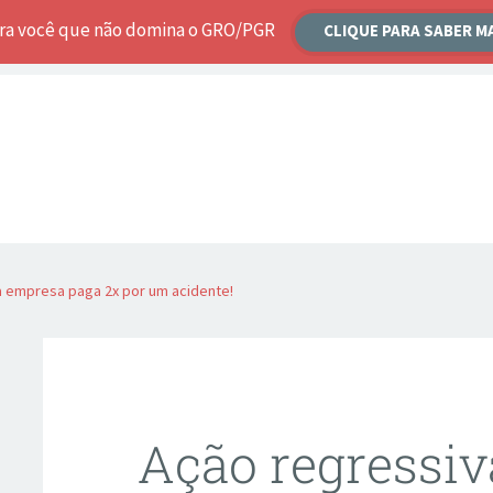
ara você que não domina o GRO/PGR
CLIQUE PARA SABER M
a empresa paga 2x por um acidente!
Ação regressi