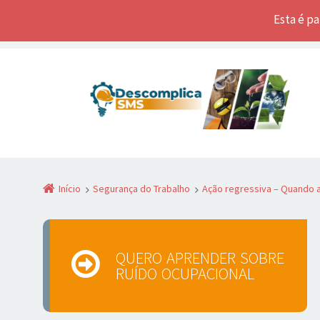
Esta é p
Início
Segurança do Trabalho
Ação regressiva – Quando 
QUERO APRENDER SOBRE
RUÍDO OCUPACIONAL