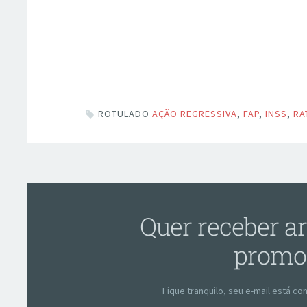
ROTULADO
AÇÃO REGRESSIVA
,
FAP
,
INSS
,
RA
Quer receber ar
promo
Fique tranquilo, seu e-mail está 