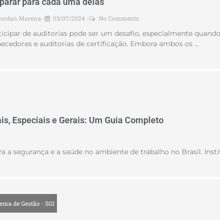
parar para cada uma delas
Jordan Moreira
03/07/2024
No Comments
•
•
ticipar de auditorias pode ser um desafio, especialmente quando 
necedores e auditorias de certificação. Embora ambos os …
is, Especiais e Gerais: Um Guia Completo
 segurança e a saúde no ambiente de trabalho no Brasil. Instit
tema de Gestão - SGI