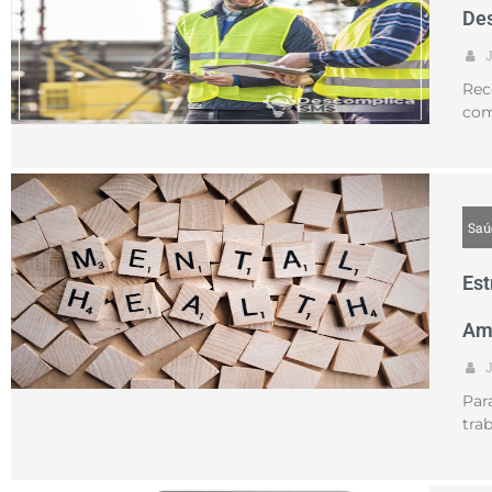
Des
Rec
com
Saú
Est
Amb
Par
tra