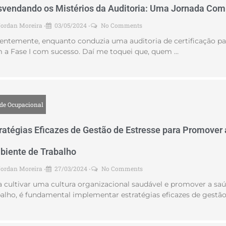
vendando os Mistérios da Auditoria: Uma Jornada Com
Jordan Moreira
03/05/2024
No Comments
•
•
entemente, enquanto conduzia uma auditoria de certificação pa
 a Fase I com sucesso. Daí me toquei que, quem …
de Ocupacional
ratégias Eficazes de Gestão de Estresse para Promover
iente de Trabalho
Jordan Moreira
27/03/2024
No Comments
•
•
a cultivar uma cultura organizacional saudável e promover a s
balho, é fundamental implementar estratégias eficazes de gestão