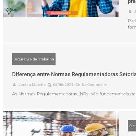
pre
Par
for
Segurança do Trabalho
Diferença entre Normas Regulamentadoras Setoria
Jordan Moreira
06/06/2024
No Comments
•
•
As Normas Regulamentadoras (NRs) são fundamentais para a
Sis