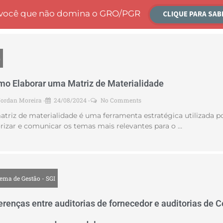
a você que não domina o GRO/PGR
CLIQUE PARA SAB
G
o Elaborar uma Matriz de Materialidade
Jordan Moreira
24/08/2024
No Comments
•
•
atriz de materialidade é uma ferramenta estratégica utilizada po
orizar e comunicar os temas mais relevantes para o …
tema de Gestão - SGI
erenças entre auditorias de fornecedor e auditorias de C