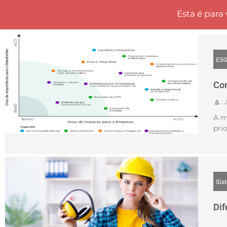
Esta é par
ES
Com
A m
pri
Sis
Dif