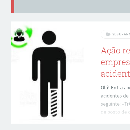
SEGURAN
Ação re
empres
acident
Olá! Entra an
acidentes de 
seguinte: –T
de posto de 
após queda d
empresas que