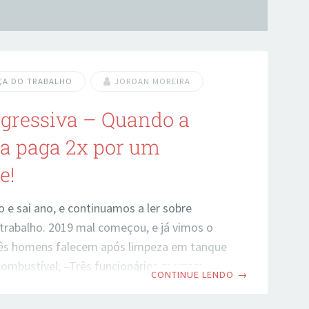
ÇA DO TRABALHO
JORDAN MOREIRA
gressiva – Quando a
a paga 2x por um
e!
o e sai ano, e continuamos a ler sobre
trabalho. 2019 mal começou, e já vimos o
rês homens falecem após limpeza em tanque
combustível; –Três funcionários morrem
CONTINUE LENDO
→
e plataforma Não raro conhecemos
 não seguem e/ou aplicam as normas