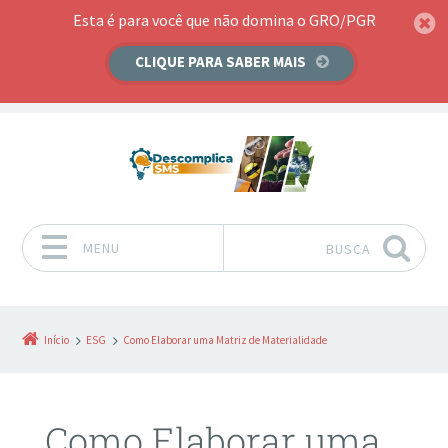
Esta é para você que não domina o GRO/PGR
CLIQUE PARA SABER MAIS
MENU
BUSCA
Pular para o conteúdo
Início
ESG
Como Elaborar uma Matriz de Materialidade
Como Elaborar uma