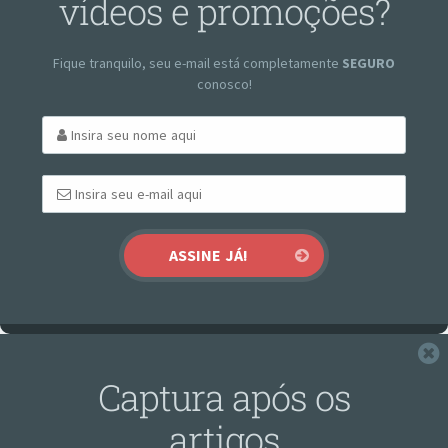
vídeos e promoções?
Fique tranquilo, seu e-mail está completamente
SEGURO
conosco!
F
Captura após os
artigos