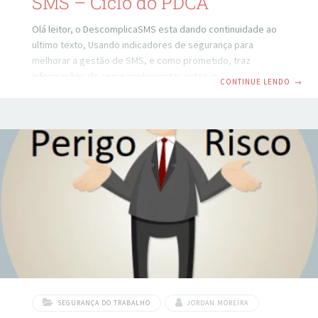
SMS – Ciclo do PDCA
Olá leitor, o DescomplicaSMS esta dando continuidade ao
ultimo texto, Usando indicadores de segurança para
melhorar a gestão de SMS, e como prometido, traz
informações de como implementar estes indicadores
CONTINUE LENDO
→
proativos utilizando o ciclo do PDCA. Este texto tem como
objetivo ser bastante prático, de forma a criar
fundamentos para você implantar este sistema em sua
empresa (onde você trabalha, presta serviços ou mesmo o
seu próprio empreendimento), e melhorar seus resultados
de SMS – Segurança, Meio Ambiente e Saúde. Passos para
utilizar os indicadores
SEGURANÇA DO TRABALHO
JORDAN MOREIRA