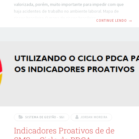
valorizada, porém, muito importante para impedir com que
haja acidentes de trabalho no ambiente laboral. Mapa de
riscos brasileiro O mapa de riscos brasileiro é baseado em
CONTINUE LENDO
→
um modelo criado na Itália, na década de 1960. Os
trabalhadores desenvolveram um método de
levantamento de riscos que independia da participação
dos empregadores. O fato de eles estarem expostos aos
agentes, tornava-os extremamente capacitados para a
identificação dos riscos existentes, e consequentemente,
possuíam mais condições de
SISTEMA DE GESTÃO - SGI
JORDAN MOREIRA
Indicadores Proativos de de