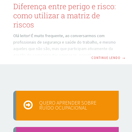
Diferença entre perigo e risco:
como utilizar a matriz de
riscos
Olá leitor! É muito frequente, ao conversarmos com
profissionais de segurança e saúde do trabalho, e mesmo
aqueles que não são, mas que participam ativamente da
gestão de segurança das empresas, perceber que não é
CONTINUE LENDO
→
claro para eles, a diferença entre perigo e risco. O
desconhecimento da diferença entre estes dois termos
pode impactar diretamente na forma como as análises de
risco são elaboradas e entendidas, uma vez que o risco é
identificado através de uma matriz, e caso não haja clareza
sobre tal diferença,
QUERO APRENDER SOBRE
RUÍDO OCUPACIONAL