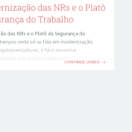
nização das NRs e o Platô
urança do Trabalho
ão das NRs e o Platô da Segurança do
tempos onde só se fala em modernização
egulamentadoras, é fácil encontrar
rdades que circulam pelas redes sociais, e
CONTINUE LENDO
→
m que os profissionais de segurança se
uros quanto ao futuro das profissões que
Retirada de obrigações por parte do
desobrigação da elaboração de programas
 extinção do anexo II da NR 4, e outras
que são divulgadas no calor das emoções.
embora estejamos