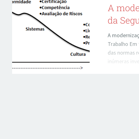
A moder
da Seg
A modernizaç
Trabalho Em 
das normas r
inúmeras inve
que fazem co
sintam inseg
escolheram: 
empregador, 
de segurança,
informações 
Entretanto, 