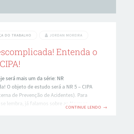
ÇA DO TRABALHO
JORDAN MOREIRA
escomplicada! Entenda o
 CIPA!
je será mais um da série: NR
a! O objeto de estudo será a NR 5 – CIPA
terna de Prevenção de Acidentes). Para
 se lembra, já falamos sobre as Normas
CONTINUE LENDO
→
oras: NR 1 – Disposições Gerais NR 2 –
via NR 3 – Embargo e Interdição NR 4 –
ecializados em Engenharia de Segurança e