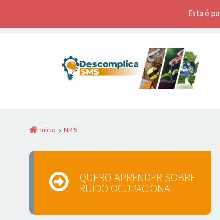
Esta é p
Início
NR 5
QUERO APRENDER SOBRE
RUÍDO OCUPACIONAL