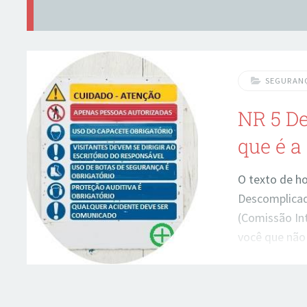
SEGURAN
NR 5 D
que é a
O texto de ho
Descomplicad
(Comissão In
você que não
Regulamentad
Inspeção Pré
Serviços Esp