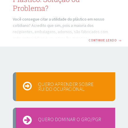
Problema?
Você consegue citar a utilidade do plástico em nosso
cotidiano? Acredito que sim, pois a maioria dos
recipientes, embalagens, adornos, são fabricados com
este material. Pois bem, agora lhe questiono: Já parou para
CONTINUE LENDO
→
imaginar o quanto o plástico pode ser prejudicial? Muitas;
ou me arrisco até a dizer que, a maioria das pessoas,
jamais pararam para refletir sobre o impacto provocado
por uma simples embalagem de bala jogada no chão.
Imagine que, uma pessoa jogue uma garrafa de plástico na
rua. Levando em consideração que
QUERO APRENDER SOBRE
RUÍDO OCUPACIONAL
QUERO DOMINAR O GRO/PGR