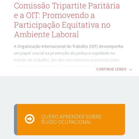
Comissão Tripartite Paritária
e a OIT: Promovendo a
Participação Equitativa no
Ambiente Laboral
A Organização Internacional do Trabalho (OIT) desempenha
um papel crucial na promoção da justiça e equidade no
mundo do trabalho. Um dos mecanismos essenciais para
alcançar esse objetivo é a Comissão Tripartite Paritária.
CONTINUE LENDO
→
Neste artigo, exploraremos a relação entre a OIT e essa
comissão, destacando seu papel na construção de
ambientes laborais justos e inclusivos. A OIT e a Sua Missão
A OIT foi fundada em 1919 como parte do Tratado de
Versalhes, após a Primeira Guerra Mundial. Seu objetivo é
promover a justiça social
QUERO APRENDER SOBRE
RUÍDO OCUPACIONAL