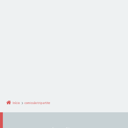
Início
comissão tripartite