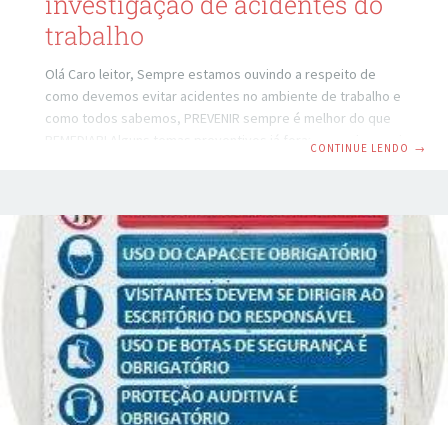
investigação de acidentes do
trabalho
Olá Caro leitor, Sempre estamos ouvindo a respeito de
como devemos evitar acidentes no ambiente de trabalho e
como todos sabemos, PREVENIR sempre é melhor do que
REMEDIAR! Alguns temas preventivos já foram tratados aqui
CONTINUE LENDO
→
no blog entre eles temos o HAZOP. Mas nem sempre tudo
sai como planejamos e hoje nós vamos te auxiliar quando o
acidente tenha sido inevitável. A investigação do acidente
de trabalho é importante pois é possível identificar as
causas que o levaram a acontecer, e evitar que
futuramente isto