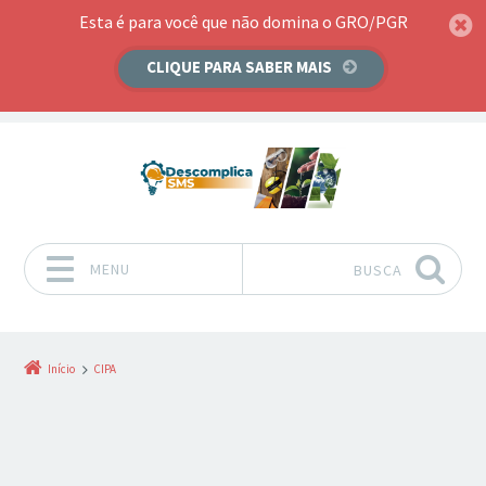
Esta é para você que não domina o GRO/PGR
CLIQUE PARA SABER MAIS
MENU
BUSCA
Pular para o conteúdo
Início
CIPA