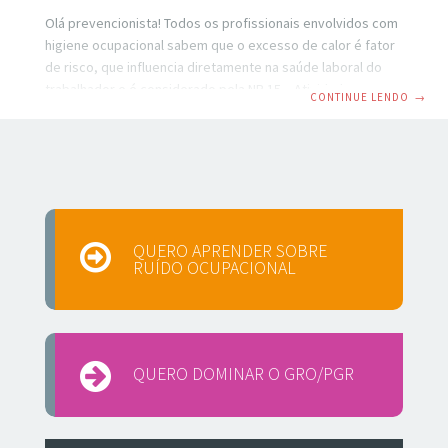
Olá prevencionista! Todos os profissionais envolvidos com
higiene ocupacional sabem que o excesso de calor é fator
de risco, que influencia diretamente na saúde laboral do
trabalhador e é considerado pela NR 15 – Atividades e
CONTINUE LENDO
→
Operações Insalubres, anexo 3, como agente insalubre
caso esteja acima do seu limite de tolerância. Mas você
sabe quais são os efeitos causados pelo calor no corpo
humano? Quando o calor produzido (esforço físico) ou
recebido (através de fonte de calor no trabalho) pelo
organismo é maior que aquele
QUERO APRENDER SOBRE
RUÍDO OCUPACIONAL
QUERO DOMINAR O GRO/PGR