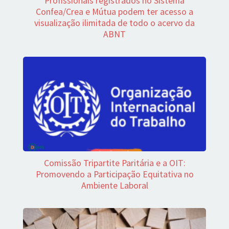
Profissionais registrados no Sistema
Confea/Crea e Mútua podem ter acesso a
visualização ilimitada de todo o acervo da
ABNT
Comissão Tripartite Paritária e a OIT:
Promovendo a Participação Equitativa no
Ambiente Laboral