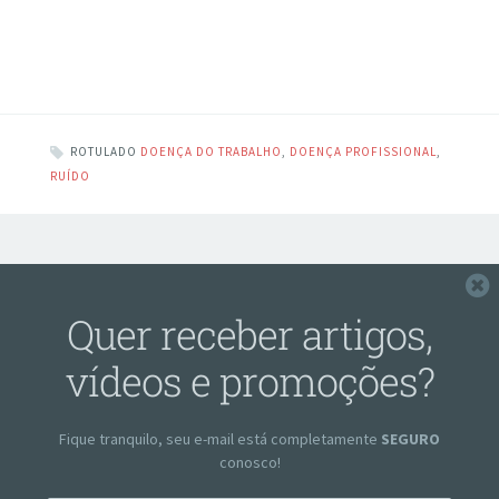
ROTULADO
DOENÇA DO TRABALHO
,
DOENÇA PROFISSIONAL
,
RUÍDO
F
Quer receber artigos,
vídeos e promoções?
Fique tranquilo, seu e-mail está completamente
SEGURO
conosco!