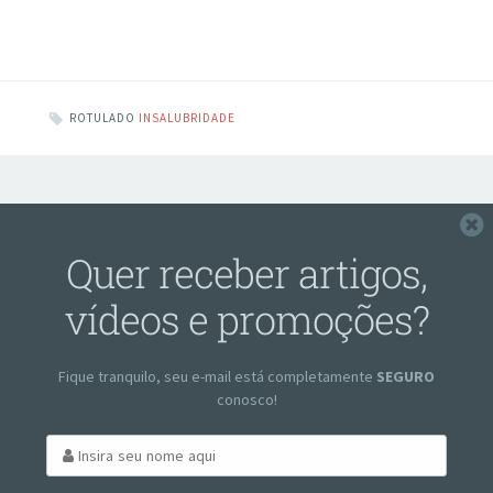
ROTULADO
INSALUBRIDADE
F
Quer receber artigos,
vídeos e promoções?
Fique tranquilo, seu e-mail está completamente
SEGURO
conosco!