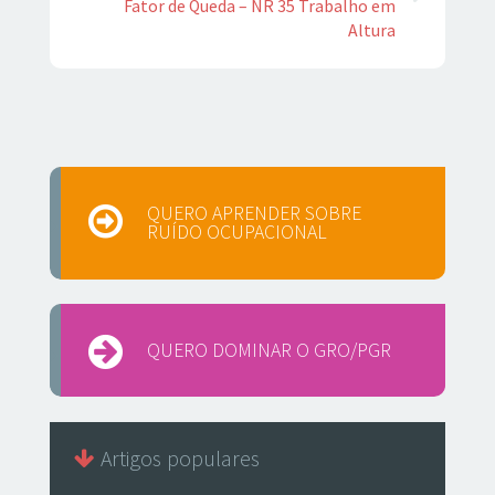
Fator de Queda – NR 35 Trabalho em
Altura
QUERO APRENDER SOBRE
RUÍDO OCUPACIONAL
QUERO DOMINAR O GRO/PGR
Artigos populares